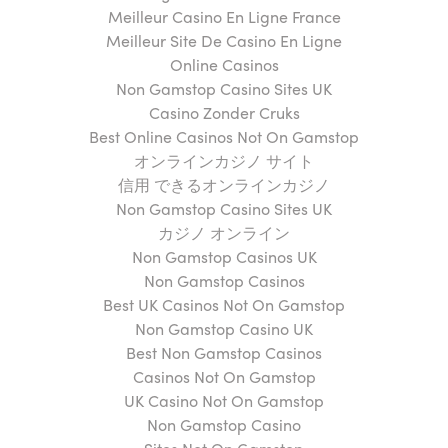
Meilleur Casino En Ligne France
Meilleur Site De Casino En Ligne
Online Casinos
Non Gamstop Casino Sites UK
Casino Zonder Cruks
Best Online Casinos Not On Gamstop
オンラインカジノ サイト
信用 できるオンラインカジノ
Non Gamstop Casino Sites UK
カジノ オンライン
Non Gamstop Casinos UK
Non Gamstop Casinos
Best UK Casinos Not On Gamstop
Non Gamstop Casino UK
Best Non Gamstop Casinos
Casinos Not On Gamstop
UK Casino Not On Gamstop
Non Gamstop Casino