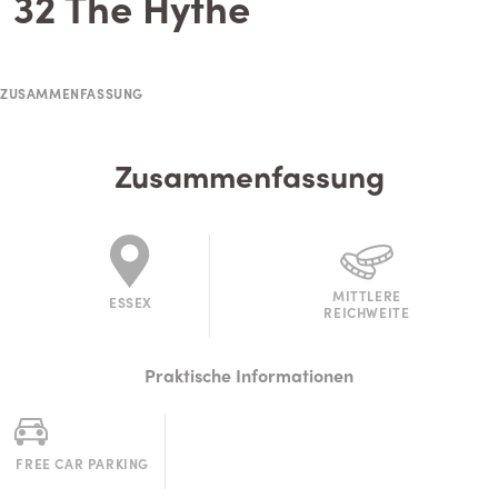
32 The Hythe
ZUSAMMENFASSUNG
Zusammenfassung
MITTLERE
ESSEX
REICHWEITE
Praktische Informationen
FREE CAR PARKING