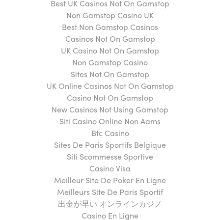
Best UK Casinos Not On Gamstop
Non Gamstop Casino UK
Best Non Gamstop Casinos
Casinos Not On Gamstop
UK Casino Not On Gamstop
Non Gamstop Casino
Sites Not On Gamstop
UK Online Casinos Not On Gamstop
Casino Not On Gamstop
New Casinos Not Using Gamstop
Siti Casino Online Non Aams
Btc Casino
Sites De Paris Sportifs Belgique
Siti Scommesse Sportive
Casino Visa
Meilleur Site De Poker En Ligne
Meilleurs Site De Paris Sportif
出金が早い オンラインカジノ
Casino En Ligne