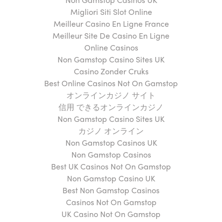
Migliori Siti Slot Online
Meilleur Casino En Ligne France
Meilleur Site De Casino En Ligne
Online Casinos
Non Gamstop Casino Sites UK
Casino Zonder Cruks
Best Online Casinos Not On Gamstop
オンラインカジノ サイト
信用 できるオンラインカジノ
Non Gamstop Casino Sites UK
カジノ オンライン
Non Gamstop Casinos UK
Non Gamstop Casinos
Best UK Casinos Not On Gamstop
Non Gamstop Casino UK
Best Non Gamstop Casinos
Casinos Not On Gamstop
UK Casino Not On Gamstop