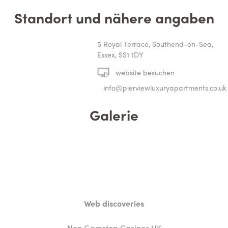
Standort und nähere angaben
5 Royal Terrace, Southend-on-Sea,
Essex, SS1 1DY
website besuchen
info@pierviewluxuryapartments.co.uk
Galerie
Web discoveries
Non Gamstop Casinos UK