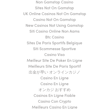
Non Gamstop Casino
Sites Not On Gamstop
UK Online Casinos Not On Gamstop
Casino Not On Gamstop
New Casinos Not Using Gamstop
Siti Casino Online Non Aams
Btc Casino
Sites De Paris Sportifs Belgique
Siti Scommesse Sportive
Casino Visa
Meilleur Site De Poker En Ligne
Meilleurs Site De Paris Sportif
出金が早い オンラインカジノ
Casino En Ligne
Casino En Ligne
オンカジ おすすめ
Casinos En Ligne Fiable
Casino Con Crypto
Meilleurs Casino En Ligne