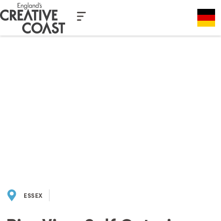
Casino En Ligne Fiable
Casinos Not On Gamstop
Casino
English
Nederlands
Italiani Non Aams
Non Gamstop Casinos
Casino Sites Not
On Gamstop
Deutsch
Français
Suche
ESSEX