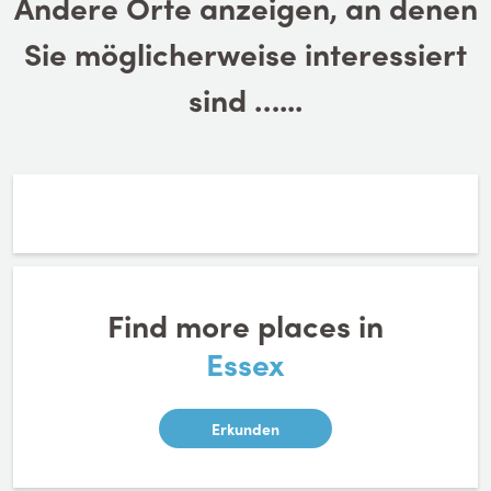
Andere Orte anzeigen, an denen
Sie möglicherweise interessiert
sind …...
Find more places in
Essex
Erkunden