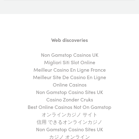
Web discoveries
Non Gamstop Casinos UK
Migliori Siti Slot Online
Meilleur Casino En Ligne France
Meilleur Site De Casino En Ligne
Online Casinos
Non Gamstop Casino Sites UK
Casino Zonder Cruks
Best Online Casinos Not On Gamstop
オンラインカジノ サイト
信用 できるオンラインカジノ
Non Gamstop Casino Sites UK
カジノ オンライン