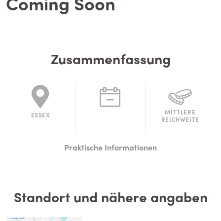
Coming Soon
Zusammenfassung
MITTLERE
ESSEX
REICHWEITE
Praktische Informationen
Standort und nähere angaben