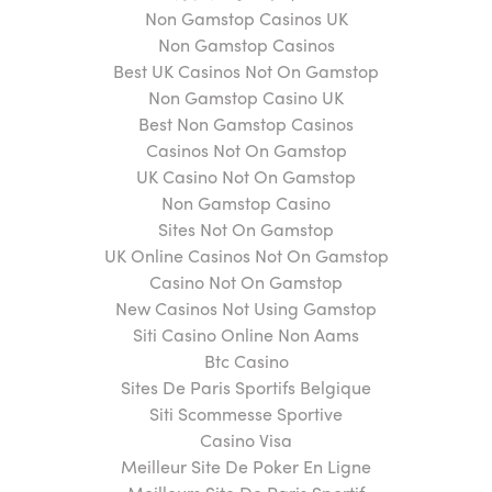
Non Gamstop Casinos UK
Non Gamstop Casinos
Best UK Casinos Not On Gamstop
Non Gamstop Casino UK
Best Non Gamstop Casinos
Casinos Not On Gamstop
UK Casino Not On Gamstop
Non Gamstop Casino
Sites Not On Gamstop
UK Online Casinos Not On Gamstop
Casino Not On Gamstop
New Casinos Not Using Gamstop
Siti Casino Online Non Aams
Btc Casino
Sites De Paris Sportifs Belgique
Siti Scommesse Sportive
Casino Visa
Meilleur Site De Poker En Ligne