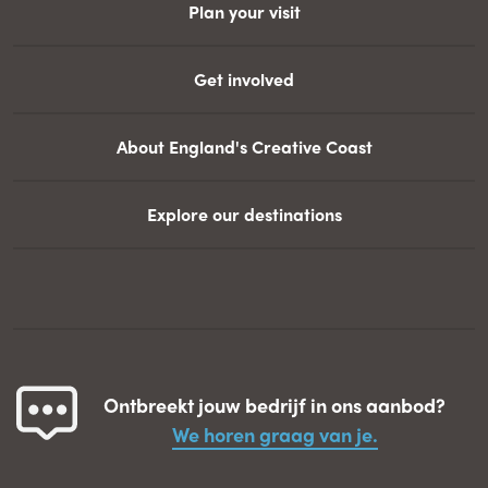
Plan your visit
Get involved
About England's Creative Coast
Explore our destinations
Ontbreekt jouw bedrijf in ons aanbod?
We horen graag van je.