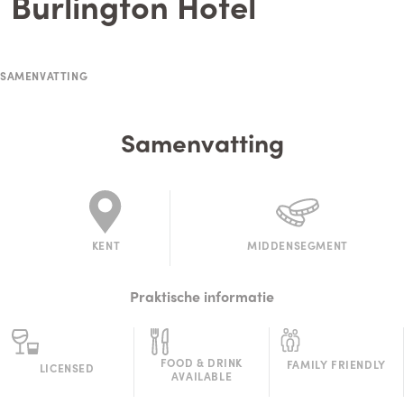
Burlington Hotel
SAMENVATTING
Samenvatting
KENT
MIDDENSEGMENT
Praktische informatie
FOOD & DRINK
FAMILY FRIENDLY
LICENSED
AVAILABLE