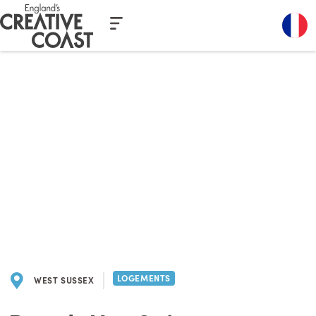
Casino En Ligne Fiable
Casinos Not On Gamstop
Casino
English
Nederlands
Italiani Non Aams
Non Gamstop Casinos
Casino Sites Not
On Gamstop
Deutsch
Français
Chercher
LOGEMENTS
WEST SUSSEX