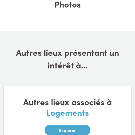
Photos
Autres lieux présentant un
intérêt à...
Autres lieux associés à
Logements
Explorer