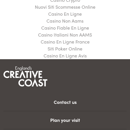
Nuovi Siti Scommesse Online
Casino En Ligne
Casino Non Aams
Casino Fiable En Ligne
Casino Italiani Non AAMS
Casino En Ligne France
Siti Poker Online
Casino En Ligne Avis
Contact us
Plan your visit