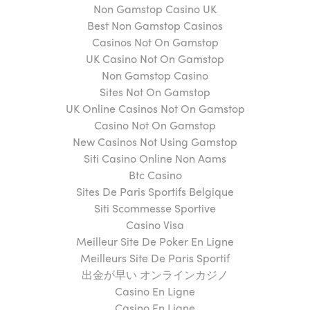
Non Gamstop Casino UK
Best Non Gamstop Casinos
Casinos Not On Gamstop
UK Casino Not On Gamstop
Non Gamstop Casino
Sites Not On Gamstop
UK Online Casinos Not On Gamstop
Casino Not On Gamstop
New Casinos Not Using Gamstop
Siti Casino Online Non Aams
Btc Casino
Sites De Paris Sportifs Belgique
Siti Scommesse Sportive
Casino Visa
Meilleur Site De Poker En Ligne
Meilleurs Site De Paris Sportif
出金が早い オンラインカジノ
Casino En Ligne
Casino En Ligne